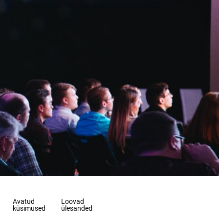
Avatud
Loovad
küsimused
ülesanded