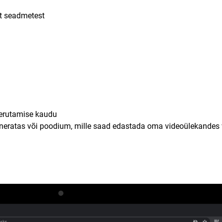
st seadmetest
keerutamise kaudu
õnneratas või poodium, mille saad edastada oma videoülekandes 