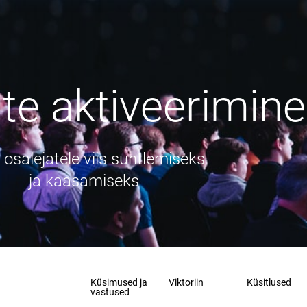
te aktiveerimine
osalejatele viis suhtlemiseks
ja kaasamiseks
Küsimused ja
Viktoriin
Küsitlused
vastused