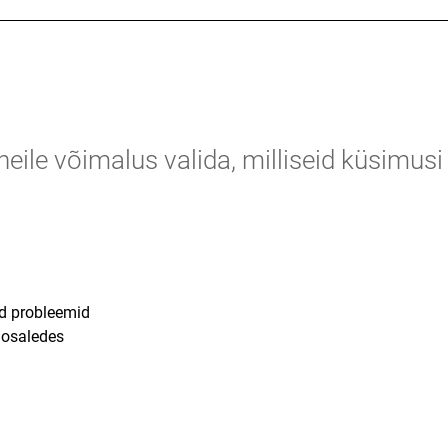
eile võimalus valida, milliseid küsimusi
ad probleemid
t osaledes