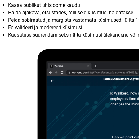
Kaasa publikut ühisloome kaudu
Halda ajakava, otsustades, milliseid küsimusi näidatakse
Peida sobimatud ja märgista vastamata küsimused, lülita “K
Eelvalideeri ja modereeri küsimusi
Kaasatuse suurendamiseks näita küsimusi ülekandena või e